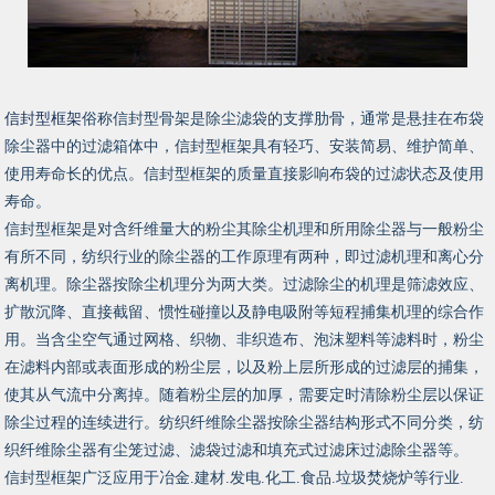
信封型框架
俗称信封型骨架是除尘滤袋的支撑肋骨，通常是悬挂在布袋
除尘器中的过滤箱体中，信封型框架具有轻巧、安装简易、维护简单、
使用寿命长的优点。信封型框架的质量直接影响布袋的过滤状态及使用
寿命。
信封型框架是对含纤维量大的粉尘其除尘机理和所用除尘器与一般粉尘
有所不同，纺织行业的除尘器的工作原理有两种，即过滤机理和离心分
离机理。除尘器按除尘机理分为两大类。过滤除尘的机理是筛滤效应、
扩散沉降、直接截留、惯性碰撞以及静电吸附等短程捕集机理的综合作
用。当含尘空气通过网格、织物、非织造布、泡沫塑料等滤料时，粉尘
在滤料内部或表面形成的粉尘层，以及粉上层所形成的过滤层的捕集，
使其从气流中分离掉。随着粉尘层的加厚，需要定时清除粉尘层以保证
除尘过程的连续进行。纺织纤维除尘器按除尘器结构形式不同分类，纺
织纤维除尘器有尘笼过滤、滤袋过滤和填充式过滤床过滤除尘器等。
信封型框架广泛应用于冶金.建材.发电.化工.食品.垃圾焚烧炉等行业.